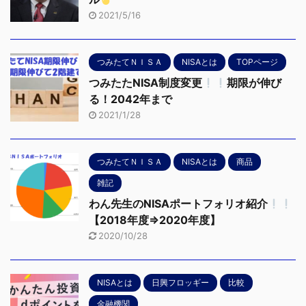
2021/5/16
つみたてＮＩＳＡ
NISAとは
TOPページ
つみたたNISA制度変更
期限が伸び
る！2042年まで
2021/1/28
つみたてＮＩＳＡ
NISAとは
商品
雑記
わん先生のNISAポートフォリオ紹介
【2018年度⇒2020年度】
2020/10/28
NISAとは
日興フロッギー
比較
金融機関