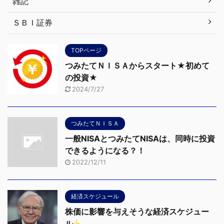
雑記
ＳＢＩ証券
TOPページ
つみたてＮＩＳＡからスタート★初めて
の投資★
2024/7/27
つみたてＮＩＳＡ
一般NISAとつみたてNISAは、同時に投資
できるようになる？！
2022/12/11
経済スケジュール
株価に影響を与えそうな経済スケジュー
ル