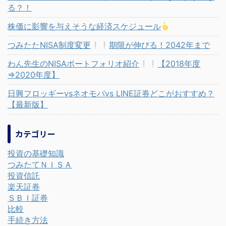
る？！
株価に影響を与えそうな経済スケジュール
つみたたNISA制度変更
期限が伸びる！2042年まで
わん先生のNISAポートフォリオ紹介
【2018年度
⇒2020年度】
日興フロッギーvsネオモバvs LINE証券どこがおすすめ？
【最新版】
カテゴリー
投資の基礎知識
つみたてＮＩＳＡ
投資信託
楽天証券
ＳＢＩ証券
比較
手続き方法