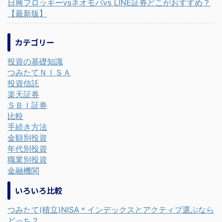
日興フロッギーvsネオモバvs LINE証券どこがおすすめ？
【最新版】
カテゴリー
投資の基礎知識
つみたてＮＩＳＡ
投資信託
楽天証券
ＳＢＩ証券
比較
手続き方法
金額別投資
年代別投資
職業別投資
金融機関
いろいろ比較
つみたて(積立)NISA＊インデックスとアクティブ選ぶなら
どっち？