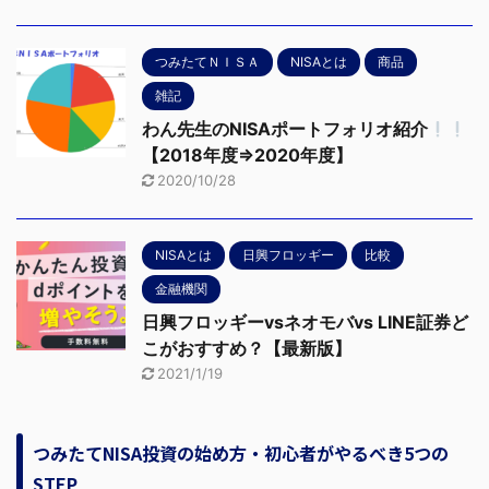
つみたてＮＩＳＡ
NISAとは
商品
雑記
わん先生のNISAポートフォリオ紹介
【2018年度⇒2020年度】
2020/10/28
NISAとは
日興フロッギー
比較
金融機関
日興フロッギーvsネオモバvs LINE証券ど
こがおすすめ？【最新版】
2021/1/19
つみたてNISA投資の始め方・初心者がやるべき5つの
STEP