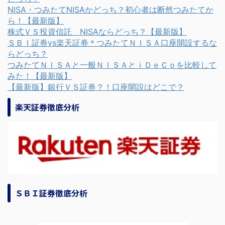
NISA・つみたてNISAかどっち？初心者は断然つみたてか
ら！【最新版】
株式ＶＳ投資信託 NISAならどっち？【最新版】
ＳＢＩ証券vs楽天証券＊つみたてＮＩＳＡ口座開設するな
らどっち？
つみたてＮＩＳＡと一般ＮＩＳＡとｉＤｅＣｏを比較して
みた！【最新版】
【最新版】銀行ＶＳ証券？！口座開設はどこで？
楽天証券徹底分析
ＳＢＩ証券徹底分析