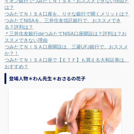
イオン銀行でつみたてＮＩＳＡ・おススメできない理由と
は？
つみたてＮＩＳＡ口座を、りそな銀行で開くメリットは？
つみたてNISAを、三井住友信託銀行で、おススメでき
る？評判は？
＊三井住友銀行deつみたてNISA口座開設は？評判は？お
ススメできない理由
つみたてＮＩＳＡ口座開設は、三菱UFJ銀行で、おススメ
か？！
つみたてＮＩＳＡ口座で【ＥＴＦ】も買える大和証券は、
おすすめ？
登場人物＊わん先生＊おさるの花子