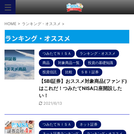
HOME
>
ランキング・オススメ
>
ランキング・オススメ
つみたてＮＩＳＡ
ランキング・オススメ
商品
対象商品一覧
投資の基礎知識
投資信託
比較
ＳＢＩ証券
【SBI証券】おススメ対象商品(ファンド)
はこれだ！つみたてNISA口座開設した
い！
2021/6/13
つみたてＮＩＳＡ
ネット証券
ネット証券ランキング
ランキング・オススメ