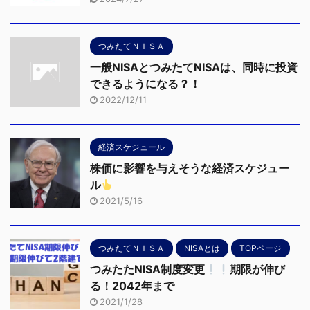
つみたてＮＩＳＡ
一般NISAとつみたてNISAは、同時に投資
できるようになる？！
2022/12/11
経済スケジュール
株価に影響を与えそうな経済スケジュー
ル
2021/5/16
つみたてＮＩＳＡ
NISAとは
TOPページ
つみたたNISA制度変更
期限が伸び
る！2042年まで
2021/1/28