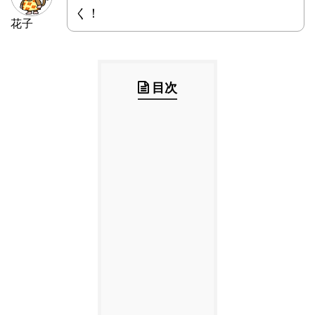
く！
花子
目次