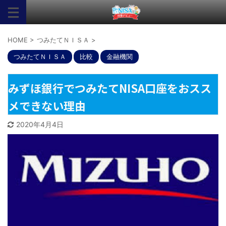
HOME
>
つみたてＮＩＳＡ
>
つみたてＮＩＳＡ
比較
金融機関
みずほ銀行でつみたてNISA口座をおスス
メできない理由
2020年4月4日