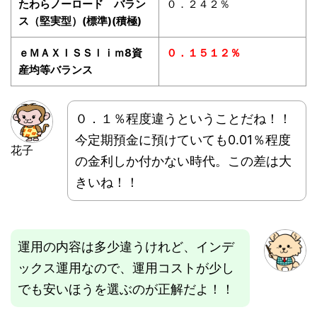
たわらノーロード バラン
０．２４２％
ス（堅実型）(標準)(積極)
ｅＭＡＸＩＳＳｌｉｍ8資
０．１５１２％
産均等バランス
０．１％程度違うということだね！！
今定期預金に預けていても0.01％程度
花子
の金利しか付かない時代。この差は大
きいね！！
運用の内容は多少違うけれど、インデ
ックス運用なので、運用コストが少し
でも安いほうを選ぶのが正解だよ！！