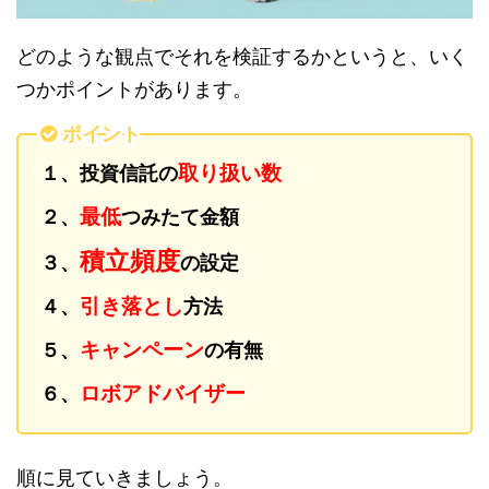
どのような観点でそれを検証するかというと、いく
つかポイントがあります。
ポイント
取り扱い数
１、投資信託の
最低
２、
つみたて金額
積立頻度
３、
の設定
引き落とし
４、
方法
キャンペーン
５、
の有無
ロボアドバイザー
６、
順に見ていきましょう。