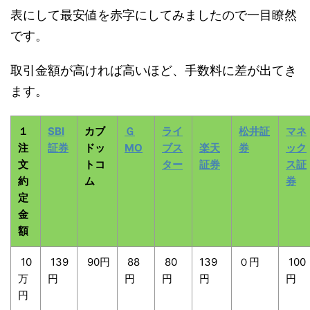
表にして最安値を赤字にしてみましたので一目瞭然
です。
取引金額が高ければ高いほど、手数料に差が出てき
ます。
１
SBI
カブ
Ｇ
ライ
松井証
マネ
注
証券
ドッ
MO
ブス
楽天
券
ック
文
トコ
ター
証券
ス証
約
ム
券
定
金
額
10
139
90円
88
80
139
０円
100
万
円
円
円
円
円
円