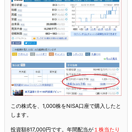
この株式を、1,000株をNISA口座で購入したと
します。
投資額
817,0
00円
です。年間配当が
１株当たり