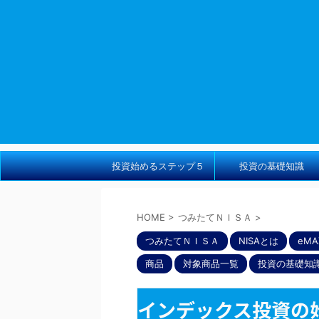
投資始めるステップ５
投資の基礎知識
HOME
>
つみたてＮＩＳＡ
>
つみたてＮＩＳＡ
NISAとは
eMA
商品
対象商品一覧
投資の基礎知
インデックス投資の