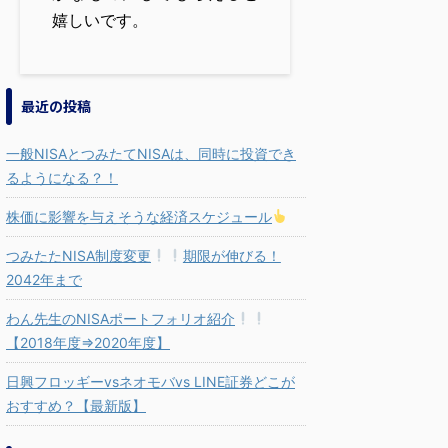
嬉しいです。
最近の投稿
一般NISAとつみたてNISAは、同時に投資でき
るようになる？！
株価に影響を与えそうな経済スケジュール
つみたたNISA制度変更
期限が伸びる！
2042年まで
わん先生のNISAポートフォリオ紹介
【2018年度⇒2020年度】
日興フロッギーvsネオモバvs LINE証券どこが
おすすめ？【最新版】