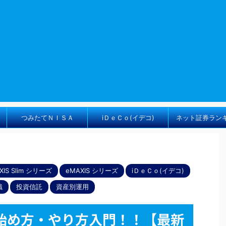
つみたてＮＩＳＡ
iＤｅＣｏ(イデコ)
ネット証券ラン
XIS Slim シリーズ
eMAXIS シリーズ
iＤｅＣｏ(イデコ)
識
投資信託
資産別運用
始め方・やり方入門！！【最新