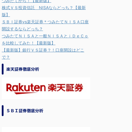
つみたてから！【最新版】
株式ＶＳ投資信託 NISAならどっち？【最新
版】
ＳＢＩ証券vs楽天証券＊つみたてＮＩＳＡ口座
開設するならどっち？
つみたてＮＩＳＡと一般ＮＩＳＡとｉＤｅＣｏ
を比較してみた！【最新版】
【最新版】銀行ＶＳ証券？！口座開設はどこ
で？
楽天証券徹底分析
ＳＢＩ証券徹底分析