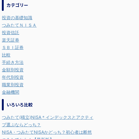
カテゴリー
投資の基礎知識
つみたてＮＩＳＡ
投資信託
楽天証券
ＳＢＩ証券
比較
手続き方法
金額別投資
年代別投資
職業別投資
金融機関
いろいろ比較
つみたて(積立)NISA＊インデックスとアクティ
ブ選ぶならどっち？
NISA・つみたてNISAかどっち？初心者は断然